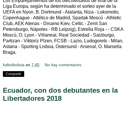
Los Emparejamientos de los dieciseisavos de final de la
Liga Europa, según ha determinado el sorteo ayer de la
UEFA en Nyon. B. Dortmund - Atalanta, Niza - Lokomotiv,
Copenhague - Atlético de Madrid, Spartak Moscú - Athletic
Club, AEK Atenas - Dinamo Kiev, Celtic - Zenit San
Petersburgo, Nápoles - RB Leipzig), Estrella Roja - - CSKA
Moscú, O. Lyon - Villarreal, Real Sociedad - Salzburgo,
Partizan - Viktoriz Plzen, FCSB - Lazio, Ludogorets - Milan,
Astana - Sporting Lisboa, Ostersund - Arsenal, O. Marsella
Braga.
futbolbolivia
en
7:45
No hay comentarios:
Compartir
Ecuador, con dos debutantes en la
Libertadores 2018